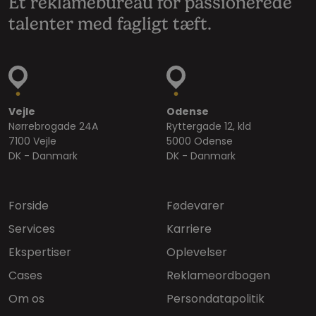
Et reklamebureau for passionerede
talenter med fagligt tæft.
Vejle
Odense
Nørrebrogade 24A
Ryttergade 12, kld
7100 Vejle
5000 Odense
DK - Danmark
DK - Danmark
Forside
Fødevarer
Services
Karriere
Ekspertiser
Oplevelser
Cases
Reklameordbogen
Om os
Persondatapolitik