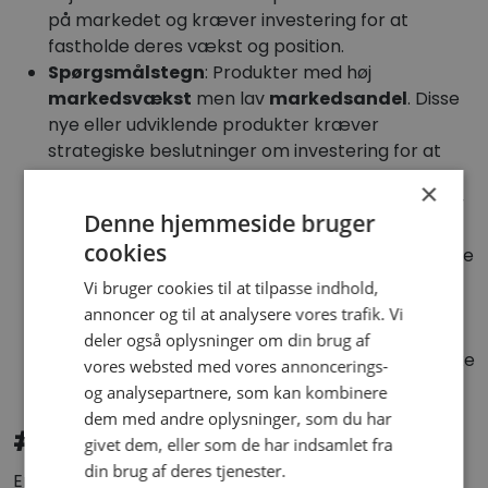
på markedet og kræver investering for at
fastholde deres vækst og position.
Spørgsmålstegn
: Produkter med høj
markedsvækst
men lav
markedsandel
. Disse
nye eller udviklende produkter kræver
strategiske beslutninger om investering for at
øge markedsandelen.
×
Ko
: Produkter med stor
markedsandel
men lav
Denne hjemmeside bruger
markedsvækst
. Disse etablerede produkter
cookies
genererer stabile indtægter, men kræver mindre
investering i vækst.
Vi bruger cookies til at tilpasse indhold,
Hund
: Produkter med lav
markedsandel
og lav
annoncer og til at analysere vores trafik. Vi
markedsvækst
. Disse produkter kan være
deler også oplysninger om din brug af
kandidater til udfasning eller revidering, da de ikke
vores websted med vores annoncerings-
bidrager væsentligt til væksten.
og analysepartnere, som kan kombinere
dem med andre oplysninger, som du har
#OPENING Comment
givet dem, eller som de har indsamlet fra
din brug af deres tjenester.
En ærlig og nøgtern vurdering af dine produkter er