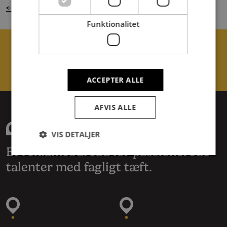
← Tilbage til oversigten
Funktionalitet
Kontakt os i dag
Send email
+45 28 19 33 36
ACCEPTER ALLE
AFVIS ALLE
VIS DETALJER
Et reklamebureau for passionerede
talenter med fagligt tæft.