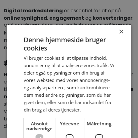
Digital markedsføring
er essentiel for at opnå
online synlighed
,
engagement
og
konverteringer
.
Ved at udnytte data-drevne indsigter og målrettede
×
kampagner kan virksomheder nå ud til deres
Denne hjemmeside bruger
målgruppe mere effektivt end med traditionelle
cookies
metoder.
Vi bruger cookies til at tilpasse indhold,
#OPENING Comment
annoncer og til at analysere vores trafik. Vi
deler også oplysninger om din brug af
Hos OPENING tror vi på, at
digital markedsføring
er
vores websted med vores annoncerings-
en dynamisk proces, der kræver en skræddersyet
og analysepartnere, som kan kombinere
tilgang. Vi arbejder med alt fra
SEO
og
SEM
til
sociale
dem med andre oplysninger, som du har
medier
og
e-mail marketing
for at udvikle
givet dem, eller som de har indsamlet fra
strategier, der styrker din online tilstedeværelse.
din brug af deres tjenester.
Vores mål er at sikre, at din virksomhed ikke blot
tiltrækker opmærksomhed, men også konverterer
Absolut
Ydeevne
Målretning
denne opmærksomhed til værdifulde kunder.
nødvendige