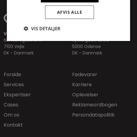
AFVIS ALLE
VIS DETALJER
Vejle
Odense
Nørrebrogade 24A
Ryttergade 12, kld
7100 Vejle
5000 Odense
DK - Danmark
DK - Danmark
Forside
Fødevarer
Services
Karriere
Ekspertiser
Oplevelser
Cases
Reklameordbogen
Om os
Persondatapolitik
Kontakt