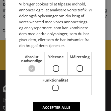
briefing og udarbejder et first shot. Det giver en klar
Vi bruger cookies til at tilpasse indhold,
indikation af, om vi er det rette bureau til opgaven, og
annoncer og til at analysere vores trafik. Vi
om vores kreative løsninger passer til kundens behov.
deler også oplysninger om din brug af
vores websted med vores annoncerings-
og analysepartnere, som kan kombinere
← Tilbage til oversigten
dem med andre oplysninger, som du har
givet dem, eller som de har indsamlet fra
din brug af deres tjenester.
Kontakt os i dag
Absolut
Ydeevne
Målretning
Send email
+45 28 19 33 36
nødvendige
Funktionalitet
Et reklamebureau for passionerede
talenter med fagligt tæft.
ACCEPTER ALLE