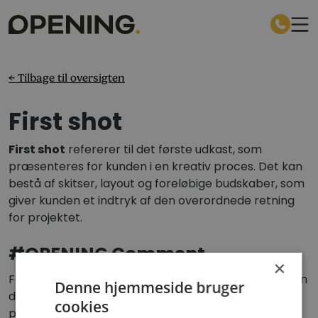
← Tilbage til oversigten
First shot
First shot
refererer til det første udkast, som
præsenteres for kunden i en kreativ proces. Det kan
bestå af skitser, layout og foreløbige budskaber, som
giver kunden et indtryk af den overordnede retning
for projektet.
#OPENING Comment
×
For at optimere processen og undgå at spilde tid, kan
Denne hjemmeside bruger
der med fordel laves et first shot. Når en kunde
cookies
præsenterer en konkret udfordring, modtager vi en