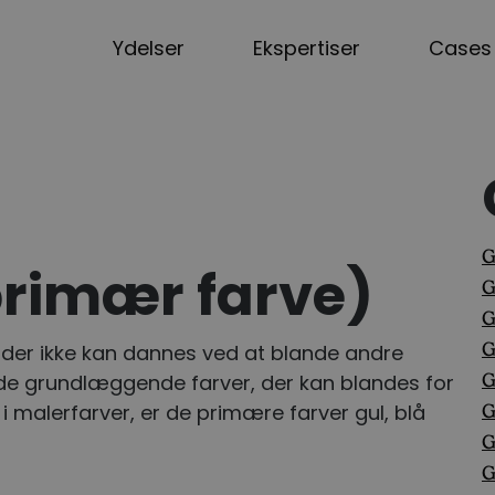
Ydelser
Ekspertiser
Cases
G
primær farve)
G
G
 der ikke kan dannes ved at blande andre
r de grundlæggende farver, der kan blandes for
G
 i malerfarver, er de primære farver gul, blå
G
G
G