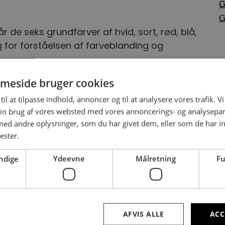
G
G
 de seks grundfarver af hvid, sort, rød, blå,
 for forståelsen af farveblanding og
meside bruger cookies
til at tilpasse indhold, annoncer og til at analysere vores trafik. V
in brug af vores websted med vores annoncerings- og analysepa
d andre oplysninger, som du har givet dem, eller som de har in
ester.
ndige
Ydeevne
Målretning
Fu
t os i dag
Send email
+
AFVIS ALLE
ACC