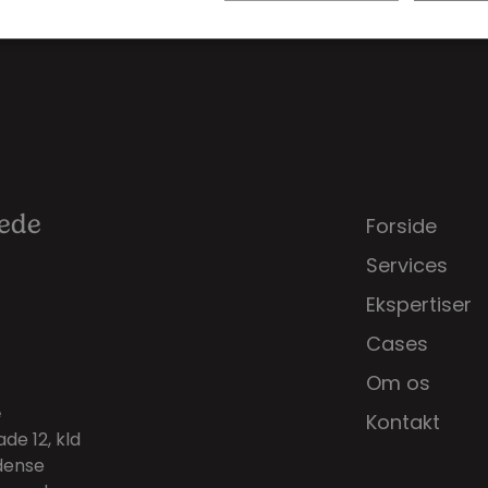
rede
Forside
Services
Ekspertiser
Cases
Om os
e
Kontakt
de 12, kld
dense