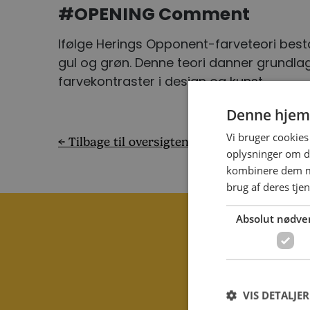
#OPENING Comment
Ifølge Herings Opponent-farveteori består
gul og grøn. Denne teori danner grundlag
farvekontraster i design og kunst.
Denne hjem
Vi bruger cookies 
← Tilbage til oversigten
oplysninger om d
kombinere dem me
brug af deres tjen
Absolut nødve
Kontak
VIS DETALJER