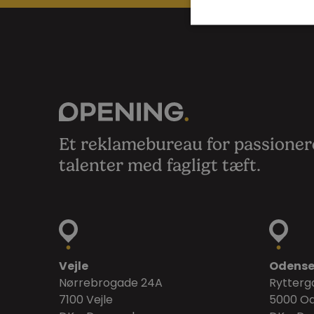
Et reklamebureau for passione
talenter med fagligt tæft.
Vejle
Odens
Nørrebrogade 24A
Rytterga
7100 Vejle
5000 O