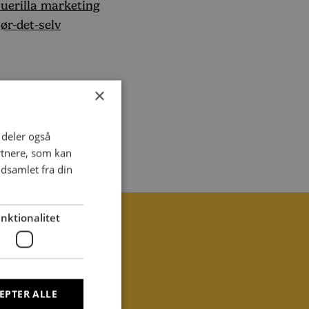
uerilla marketing
ør-det-selv
×
i deler også
rtnere, som kan
dsamlet fra din
nktionalitet
45 28 19 33 36
EPTER ALLE