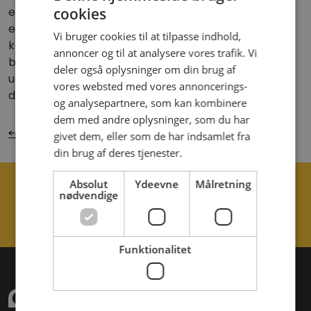
er der mange
cookies
annonceringsmuligheder
. Vores
ekspertise ligger i at identificere den rette
Vi bruger cookies til at tilpasse indhold,
kombination af medier, der effektivt leverer dit
annoncer og til at analysere vores trafik. Vi
budskab til dine
målgrupper
. Vi sørger for at
deler også oplysninger om din brug af
udarbejde en skræddersyet
medieplan
baseret på
vores websted med vores annoncerings-
denne kombination.
og analysepartnere, som kan kombinere
dem med andre oplysninger, som du har
← Tilbage til oversigten
givet dem, eller som de har indsamlet fra
din brug af deres tjenester.
Kontakt os i dag
Absolut
Ydeevne
Målretning
nødvendige
Send email
+45 28 19 33 36
Funktionalitet