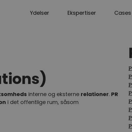
Ydelser
Ekspertiser
Cases
P
ations)
P
P
P
rksomheds
interne og eksterne
relationer
.
PR
on
i det offentlige rum, såsom
P
P
P
P