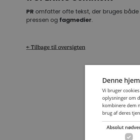
PR
omfatter ofte tekst, der bruges båd
pressen og
fagmedier
.
← Tilbage til oversigten
Denne hjem
Vi bruger cookies 
oplysninger om d
kombinere dem me
brug af deres tjen
Absolut nødve