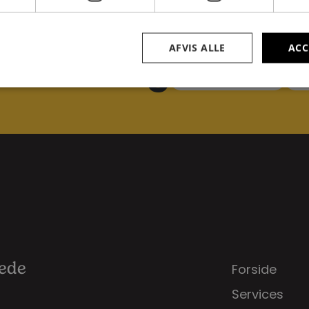
AFVIS ALLE
ACC
t os i dag
Send email
+
rede
Forside
Services