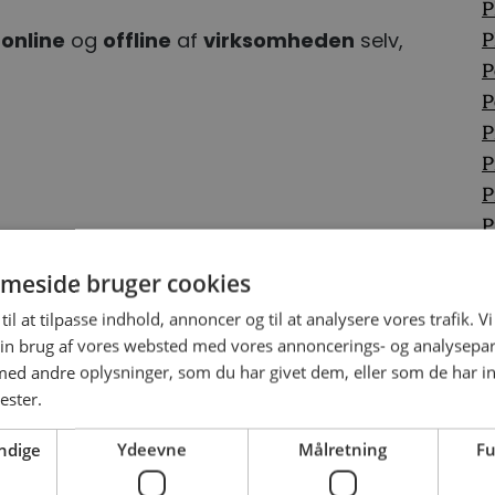
P
e
online
og
offline
af
virksomheden
selv,
P
P
P
P
P
P
P
P
meside bruger cookies
P
P
til at tilpasse indhold, annoncer og til at analysere vores trafik. V
in brug af vores websted med vores annoncerings- og analysepa
P
d andre oplysninger, som du har givet dem, eller som de har in
P
ester.
P
ndige
Ydeevne
Målretning
Fu