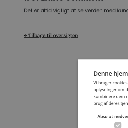
Det er altid vigtigt at se verden med kunde
← Tilbage til oversigten
Denne hjem
Vi bruger cookies 
oplysninger om d
kombinere dem me
brug af deres tjen
Absolut nødve