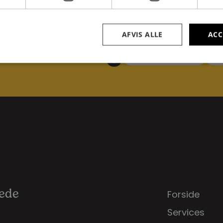
AFVIS ALLE
ACC
t os i dag
Send email
+
rede
Forside
Services