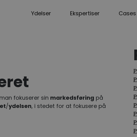
Ydelser
Ekspertiser
Cases
P
eret
P
P
P
 man fokuserer sin
markedsføring
på
et
/
ydelsen
, i stedet for at fokusere på
P
P
P
P