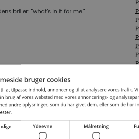
P
ns briller: "what's in it for me."
P
P
P
P
P
P
P
P
meside bruger cookies
P
P
til at tilpasse indhold, annoncer og til at analysere vores trafik. V
in brug af vores websted med vores annoncerings- og analysepa
P
d andre oplysninger, som du har givet dem, eller som de har in
P
ester.
P
ndige
Ydeevne
Målretning
Fu