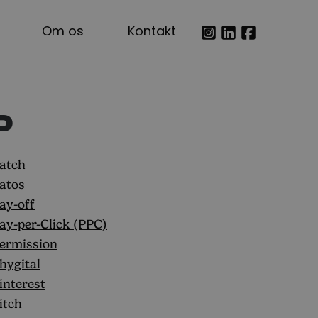
Om os
Kontakt
P
atch
atos
ay-off
ay-per-Click (PPC)
ermission
hygital
interest
itch