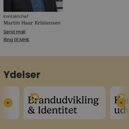
Kontaktchef
Martin Haar Kristensen
Send mail
Ring til MHK
Ydelser
ing
Koncept­
Dig
←
→
udvikling
ma