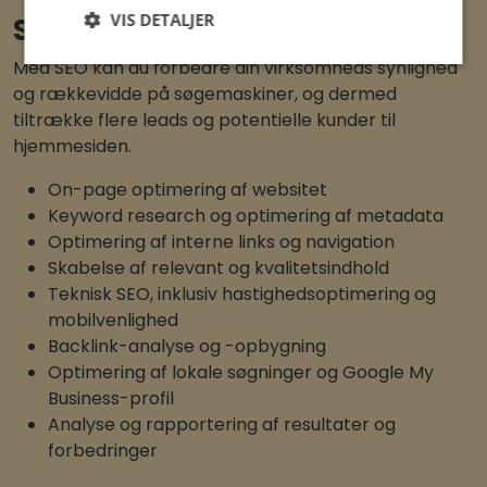
VIS DETALJER
SEO
Med SEO kan du forbedre din virksomheds synlighed
og rækkevidde på søgemaskiner, og dermed
tiltrække flere leads og potentielle kunder til
hjemmesiden.
On-page optimering af websitet
Keyword research og optimering af metadata
Optimering af interne links og navigation
Skabelse af relevant og kvalitetsindhold
Teknisk SEO, inklusiv hastighedsoptimering og
mobilvenlighed
Backlink-analyse og -opbygning
Optimering af lokale søgninger og Google My
Business-profil
Analyse og rapportering af resultater og
forbedringer