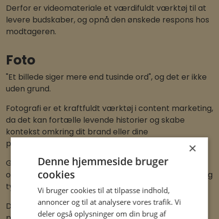
Derfor er videomateriale et værdifuldt værktøj til at
levere budskaber, og opnå den ønskede respons hos
modtageren.
Foto
"Et billede siger mere end tusinde ord", og det er ikke
uden grund.
Fotografi er et kraftfuldt værktøj i content marketing,
da det kan fortælle levende historier og skabe
kontekst omkring dit brand eller dine
produkter/ydelser.
×
Denne hjemmeside bruger
Gennem fotos kan du fange din målgruppes
cookies
opmærksomhed, og formidle dine budskaber klart og
tydeligt.
Vi bruger cookies til at tilpasse indhold,
annoncer og til at analysere vores trafik. Vi
Desuden kan du anvende fotos på tværs af
deler også oplysninger om din brug af
platforme om kanaler, og skabe en