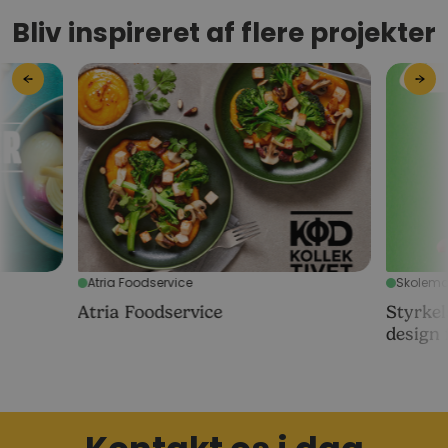
Bliv inspireret af flere projekter
←
→
Atria Foodservice
Skolemæ
Atria Foodservice
Styrkel
design