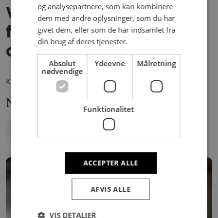
Vil du høre mere om
og analysepartnere, som kan kombinere
dem med andre oplysninger, som du har
forretnings­udvikling i
givet dem, eller som de har indsamlet fra
din brug af deres tjenester.
oplevelses­industrien?
Absolut
Ydeevne
Målretning
nødvendige
Kontaktchef
Niels Henrik Duevang
Funktionalitet
Send mail →
Ring til NH →
ACCEPTER ALLE
AFVIS ALLE
VIS DETALJER